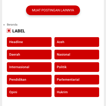
MUAT POSTINGAN LAINNYA
Beranda
LABEL
Headline
Aceh
Daerah
Nasional
Internasional
Politik
Pendidikan
Parlementarial
Opini
Hukrim