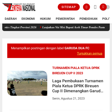
SITEMAP
DAERAH
EKONOMI
HUKUM
PEMERINTAH
PENDIDIKAN
POLIT
at Provinsi 2026
Lanjutkan Visi Misi Bupati Aceh Timur Pemdes Pante Rambong Buka Pen
Menampilkan postingan dengan label
GARUDA DUA FC
Tunjukkan semua
TURNAMEN PIALA KETUA DPRK
BIREUEN CUP II 2023
Laga Pembukaan Turnamen
Piala Ketua DPRK Bireuen
Cup II Dimenangkan Garuda
Dua FC Cot Buket
Senin, Agustus 21, 2023