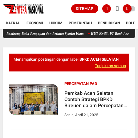
SITEMAP
DAERAH
EKONOMI
HUKUM
PEMERINTAH
PENDIDIKAN
POLIT
g Buka Pengajian dan Perkuat Syariat Islam
HUT Ke-53, PT Bank Aceh Syariah KC Bire
Menampilkan postingan dengan label
BPKD ACEH SELATAN
Tunjukkan semua
PERCEPATAN PAD
Pemkab Aceh Selatan
Contoh Strategi BPKD
Bireuen dalam Percepatan
PAD
Senin, April 21, 2025