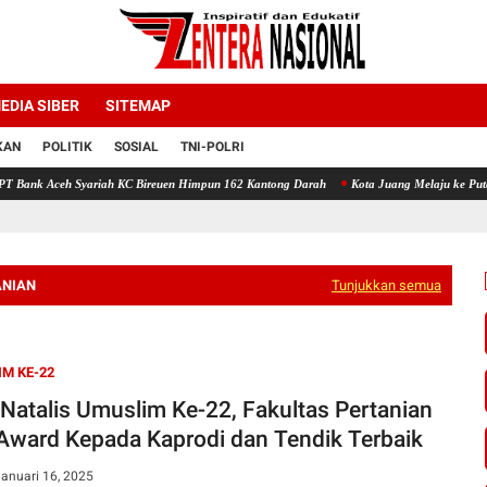
EDIA SIBER
SITEMAP
KAN
POLITIK
SOSIAL
TNI-POLRI
riah KC Bireuen Himpun 162 Kantong Darah
Kota Juang Melaju ke Putaran Kedua Voli P
ANIAN
Tunjukkan semua
M KE-22
 Natalis Umuslim Ke-22, Fakultas Pertanian
 Award Kepada Kaprodi dan Tendik Terbaik
anuari 16, 2025