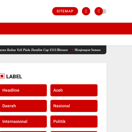
SITEMAP
iala Dandim Cup 0111/Bireuen
Menjemput Semangat Kemerdekaan, Kapolsek Idi Tunong B
LABEL
Headline
Aceh
Daerah
Nasional
Internasional
Politik