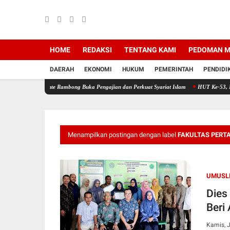
HOME
REDAKSI
TENTANG KAMI
PEDOMAN M
DAERAH
EKONOMI
HUKUM
PEMERINTAH
PENDIDI
Pante Rambong Buka Pengajian dan Perkuat Syariat Islam
HUT Ke-53, PT Bank Aceh Sya
Menampilkan postingan dengan label
FAKULTAS PERT
UMUSLI
Dies
Beri
Kamis, J