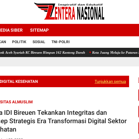
EDIA SIBER
SITEMAP
KAN
POLITIK
SOSIAL
TNI-POLRI
KC Bireuen Himpun 162 Kantong Darah
Kota Juang Melaju ke Putaran Kedua Voli Piala 
DIGITAL KESEHATAN
Tunjukkan semua
SITAS ALMUSLIM
a IDI Bireuen Tekankan Integritas dan
ep Strategis Era Transformasi Digital Sektor
hatan