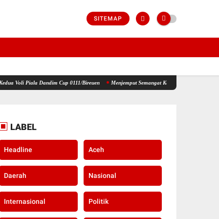
SITEMAP
Dandim Cup 0111/Bireuen
Menjemput Semangat Kemerdekaan, Kapolsek Idi Tunong Bagika
LABEL
Headline
Aceh
Daerah
Nasional
Internasional
Politik