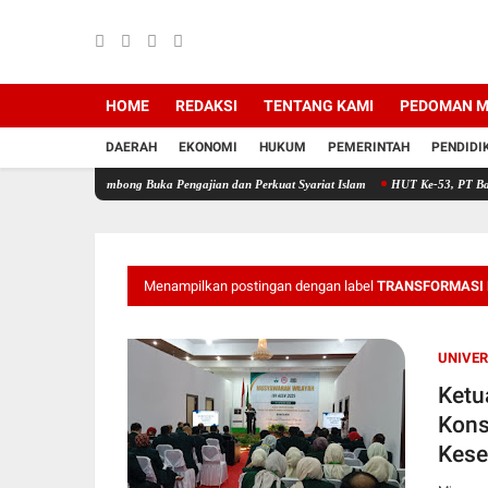
HOME
REDAKSI
TENTANG KAMI
PEDOMAN M
DAERAH
EKONOMI
HUKUM
PEMERINTAH
PENDIDI
 Rambong Buka Pengajian dan Perkuat Syariat Islam
HUT Ke-53, PT Bank Aceh Syariah 
Menampilkan postingan dengan label
TRANSFORMASI 
UNIVER
Ketu
Kons
Kese