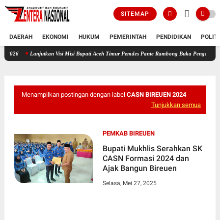
SITEMAP
DAERAH
EKONOMI
HUKUM
PEMERINTAH
PENDIDIKAN
POLIT
a Siswa Aceh Timur Juara 1 O2SN Cabang Kid Athletics Tingkat Provinsi 2026
Lanjutkan
Menampilkan postingan dengan label
CASN BIREUEN 2024
Tunjukkan semua
PEMKAB BIREUEN
Bupati Mukhlis Serahkan SK
CASN Formasi 2024 dan
Ajak Bangun Bireuen
Selasa, Mei 27, 2025