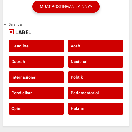
MUAT POSTINGAN LAINNYA
Beranda
LABEL
Headline
Aceh
Daerah
Nasional
Internasional
Politik
Pendidikan
Parlementarial
Opini
Hukrim