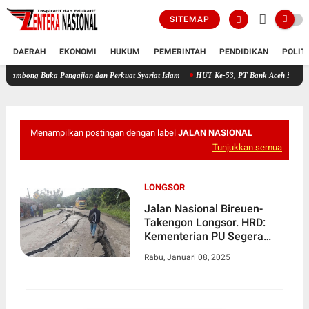
SITEMAP
DAERAH
EKONOMI
HUKUM
PEMERINTAH
PENDIDIKAN
POLIT
Buka Pengajian dan Perkuat Syariat Islam
HUT Ke-53, PT Bank Aceh Syariah KC Bireue
Menampilkan postingan dengan label
JALAN NASIONAL
Tunjukkan semua
LONGSOR
Jalan Nasional Bireuen-
Takengon Longsor. HRD:
Kementerian PU Segera
Diperbaiki
Rabu, Januari 08, 2025