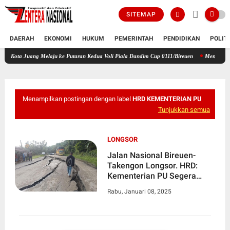
SITEMAP
DAERAH
EKONOMI
HUKUM
PEMERINTAH
PENDIDIKAN
POLIT
ng Melaju ke Putaran Kedua Voli Piala Dandim Cup 0111/Bireuen
Menjemput Semangat Ke
Menampilkan postingan dengan label
HRD KEMENTERIAN PU
Tunjukkan semua
LONGSOR
Jalan Nasional Bireuen-
Takengon Longsor. HRD:
Kementerian PU Segera
Diperbaiki
Rabu, Januari 08, 2025