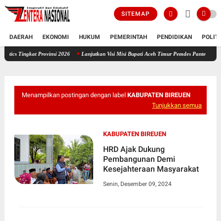
SITEMAP
DAERAH
EKONOMI
HUKUM
PEMERINTAH
PENDIDIKAN
POLIT
at Provinsi 2026
Lanjutkan Visi Misi Bupati Aceh Timur Pemdes Pante Rambong Buka Pen
Menampilkan postingan dengan label
KABUPATEN BIREUEN
Tunjukkan semua
KABUPATEN BIREUEN
HRD Ajak Dukung
Pembangunan Demi
Kesejahteraan Masyarakat
Senin, Desember 09, 2024