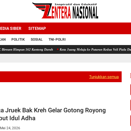
EDIA SIBER
SITEMAP
KAN
POLITIK
SOSIAL
TNI-POLRI
un 162 Kantong Darah
Kota Juang Melaju ke Putaran Kedua Voli Piala Dandim Cup 0111/
Tunjukkan semua
a Jruek Bak Kreh Gelar Gotong Royong
ut Idul Adha
Mei 24, 2026