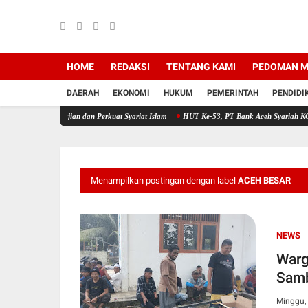
HOME
REDAKSI
TENTANG KAMI
PEDOMAN M
DAERAH
EKONOMI
HUKUM
PEMERINTAH
PENDIDI
ngajian dan Perkuat Syariat Islam
HUT Ke-53, PT Bank Aceh Syariah KC Bireuen Himp
Menampilkan postingan dengan label
ACEH BESAR
NEWS
Warg
Samb
Minggu, 