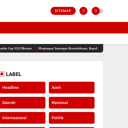
SITEMAP
Bireuen
Menjemput Semangat Kemerdekaan, Kapolsek Idi Tunong Bagikan Bendera Merah 
LABEL
Headline
Aceh
Daerah
Nasional
Internasional
Politik