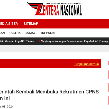
EDIA SIBER
SITEMAP
KAN
POLITIK
SOSIAL
TNI-POLRI
0111/Bireuen
Menjemput Semangat Kemerdekaan, Kapolsek Idi Tunong Bagikan Bendera M
Tunjukkan semua
rintah Kembali Membuka Rekrutmen CPNS
n Ini
i 08, 2024