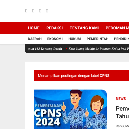
HOME
REDAKSI
TENTANG KAMI
PEDOMAN M
DAERAH
EKONOMI
HUKUM
PEMERINTAH
PENDIDI
Himpun 162 Kantong Darah
Kota Juang Melaju ke Putaran Kedua Voli Piala Dandim Cup 
Menampilkan postingan dengan label
CPNS
NEWS
Peme
Tahu
Rabu, Me