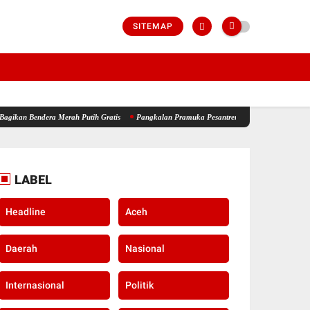
SITEMAP
erah Putih Gratis
Pangkalan Pramuka Pesantren Modern Ummulqura Siap Sukseskan Jam
LABEL
Headline
Aceh
Daerah
Nasional
Internasional
Politik