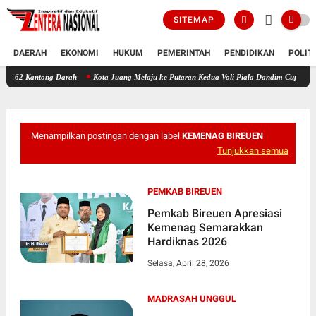
SITEMAP
DAERAH
EKONOMI
HUKUM
PEMERINTAH
PENDIDIKAN
POLIT
ong Darah
Kota Juang Melaju ke Putaran Kedua Voli Piala Dandim Cup 0111/Bireuen
Menampilkan postingan dengan label
KEMENAG BIREUEN
Tunjukkan semua
PEMKAB BIREUEN
Pemkab Bireuen Apresiasi
Kemenag Semarakkan
Hardiknas 2026
Selasa, April 28, 2026
MADRASAH UNGGUL