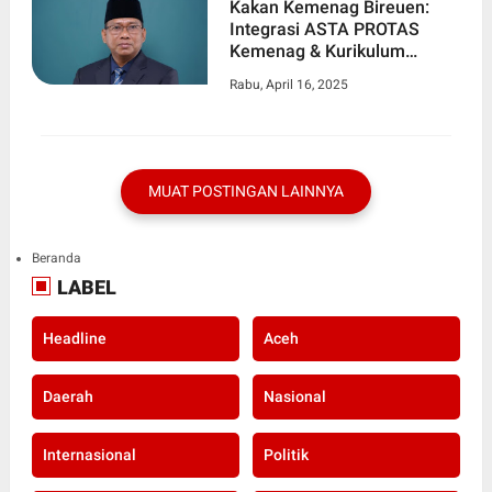
Kakan Kemenag Bireuen:
Integrasi ASTA PROTAS
Kemenag & Kurikulum
Merdeka Wujudkan
Rabu, April 16, 2025
Madrasah Unggul
MUAT POSTINGAN LAINNYA
Beranda
LABEL
Headline
Aceh
Daerah
Nasional
Internasional
Politik