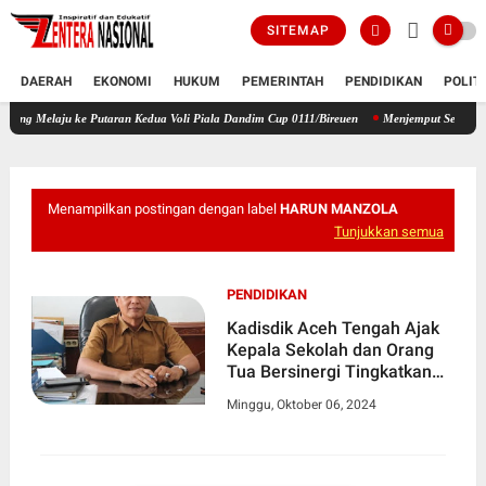
SITEMAP
DAERAH
EKONOMI
HUKUM
PEMERINTAH
PENDIDIKAN
POLIT
 ke Putaran Kedua Voli Piala Dandim Cup 0111/Bireuen
Menjemput Semangat Kemerdekaan
Menampilkan postingan dengan label
HARUN MANZOLA
Tunjukkan semua
PENDIDIKAN
Kadisdik Aceh Tengah Ajak
Kepala Sekolah dan Orang
Tua Bersinergi Tingkatkan
Kualitas Pendidikan
Minggu, Oktober 06, 2024