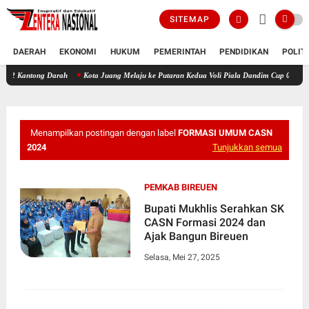
SITEMAP
DAERAH
EKONOMI
HUKUM
PEMERINTAH
PENDIDIKAN
POLIT
ng Darah
Kota Juang Melaju ke Putaran Kedua Voli Piala Dandim Cup 0111/Bireuen
Menampilkan postingan dengan label
FORMASI UMUM CASN
2024
Tunjukkan semua
PEMKAB BIREUEN
Bupati Mukhlis Serahkan SK
CASN Formasi 2024 dan
Ajak Bangun Bireuen
Selasa, Mei 27, 2025