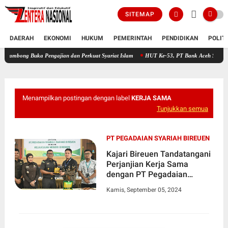
SITEMAP
DAERAH
EKONOMI
HUKUM
PEMERINTAH
PENDIDIKAN
POLIT
Buka Pengajian dan Perkuat Syariat Islam
HUT Ke-53, PT Bank Aceh Syariah KC Bireue
Menampilkan postingan dengan label
KERJA SAMA
Tunjukkan semua
PT PEGADAIAN SYARIAH BIREUEN
Kajari Bireuen Tandatangani
Perjanjian Kerja Sama
dengan PT Pegadaian
Syariah Bireuen
Kamis, September 05, 2024