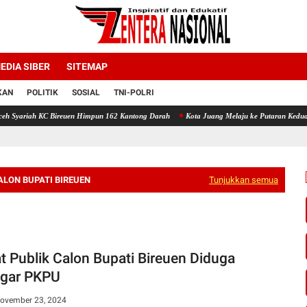
EDIA SIBER
SITEMAP
KAN
POLITIK
SOSIAL
TNI-POLRI
reuen Himpun 162 Kantong Darah
Kota Juang Melaju ke Putaran Kedua Voli Piala Dandi
ALON BUPATI BIREUEN
Tunjukkan semua
t Publik Calon Bupati Bireuen Diduga
gar PKPU
November 23, 2024