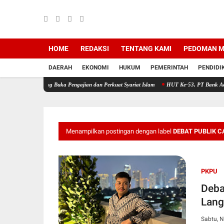
HOME
REDAKSI
TENTANG KAMI
PEDOMAN M
DAERAH
EKONOMI
HUKUM
PEMERINTAH
PENDIDI
ong Buka Pengajian dan Perkuat Syariat Islam
HUT Ke-53, PT Bank Aceh Syariah KC Bi
Menampilkan postingan dengan label
DEBAT PUBLIK C
PKPU
Deba
Lang
Sabtu, 