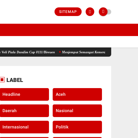
SITEMAP
m Cup 0111/Bireuen
Menjemput Semangat Kemerdekaan, Kapolsek Idi Tunong Bagikan Ben
LABEL
Headline
Aceh
Daerah
Nasional
Internasional
Politik