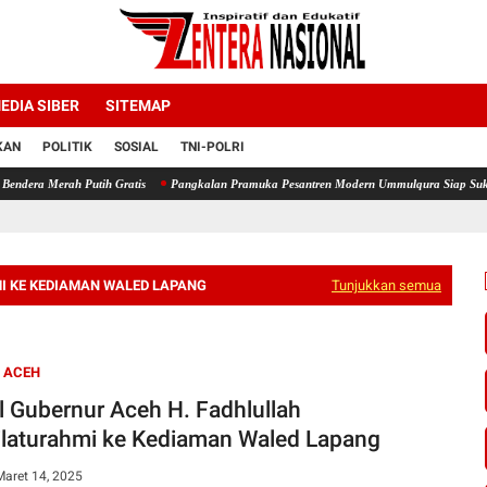
EDIA SIBER
SITEMAP
KAN
POLITIK
SOSIAL
TNI-POLRI
ih Gratis
Pangkalan Pramuka Pesantren Modern Ummulqura Siap Sukseskan Jambore Nas
I KE KEDIAMAN WALED LAPANG
Tunjukkan semua
 ACEH
l Gubernur Aceh H. Fadhlullah
ilaturahmi ke Kediaman Waled Lapang
Maret 14, 2025