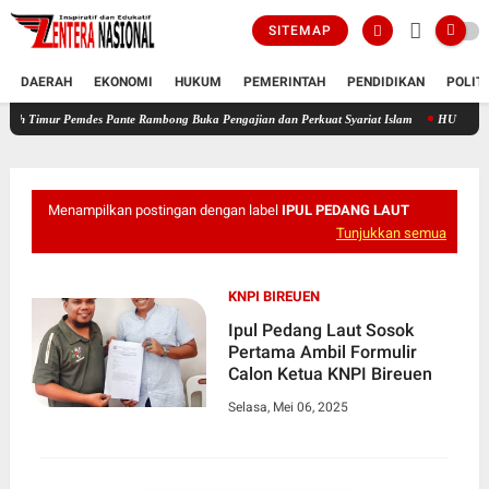
SITEMAP
DAERAH
EKONOMI
HUKUM
PEMERINTAH
PENDIDIKAN
POLIT
ur Pemdes Pante Rambong Buka Pengajian dan Perkuat Syariat Islam
HUT Ke-53, PT Bank
Menampilkan postingan dengan label
IPUL PEDANG LAUT
Tunjukkan semua
KNPI BIREUEN
Ipul Pedang Laut Sosok
Pertama Ambil Formulir
Calon Ketua KNPI Bireuen
Selasa, Mei 06, 2025