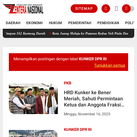
SITEMAP
DAERAH
EKONOMI
HUKUM
PEMERINTAH
PENDIDIKAN
POLIT
62 Kantong Darah
Kota Juang Melaju ke Putaran Kedua Voli Piala Dandim Cup 0111/Bir
Menampilkan postingan dengan label
KUNKER DPR RI
Tunjukkan semua
PKB
HRD Kunker ke Bener
Meriah, Sahuti Permintaan
Ketua dan Anggota Fraksi
PKB
Minggu, November 16, 2025
KUNKER DPR RI