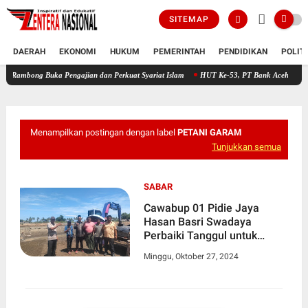
SITEMAP
DAERAH
EKONOMI
HUKUM
PEMERINTAH
PENDIDIKAN
POLIT
Buka Pengajian dan Perkuat Syariat Islam
HUT Ke-53, PT Bank Aceh Syariah KC Bireu
Menampilkan postingan dengan label
PETANI GARAM
Tunjukkan semua
SABAR
Cawabup 01 Pidie Jaya
Hasan Basri Swadaya
Perbaiki Tanggul untuk
Petani Garam
Minggu, Oktober 27, 2024