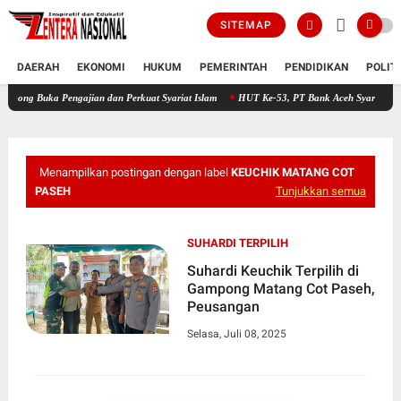
SITEMAP
DAERAH
EKONOMI
HUKUM
PEMERINTAH
PENDIDIKAN
POLIT
Pengajian dan Perkuat Syariat Islam
HUT Ke-53, PT Bank Aceh Syariah KC Bireuen Hi
Menampilkan postingan dengan label
KEUCHIK MATANG COT
PASEH
Tunjukkan semua
SUHARDI TERPILIH
Suhardi Keuchik Terpilih di
Gampong Matang Cot Paseh,
Peusangan
Selasa, Juli 08, 2025