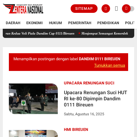
SITEMAP
DAERAH
EKONOMI
HUKUM
PEMERINTAH
PENDIDIKAN
POLIT
a Voli Piala Dandim Cup 0111/Bireuen
Menjemput Semangat Kemerdekaan, Kapolsek Idi T
Menampilkan postingan dengan label
DANDIM 0111 BIREUEN
Tunjukkan semua
UPACARA RENUNGAN SUCI
Upacara Renungan Suci HUT
RI ke-80 Dipimpin Dandim
0111 Bireuen
Sabtu, Agustus 16, 2025
HMI BIREUEN