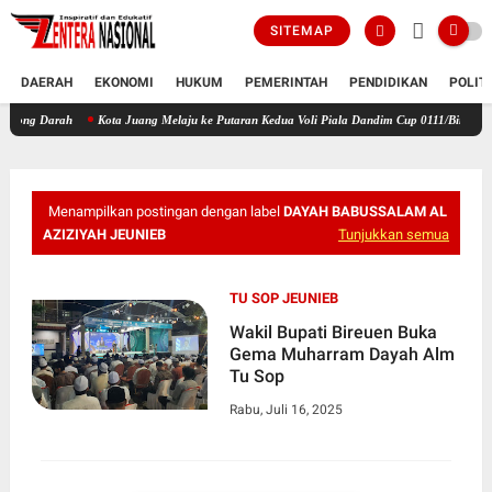
SITEMAP
DAERAH
EKONOMI
HUKUM
PEMERINTAH
PENDIDIKAN
POLIT
h
Kota Juang Melaju ke Putaran Kedua Voli Piala Dandim Cup 0111/Bireuen
Menjempu
Menampilkan postingan dengan label
DAYAH BABUSSALAM AL
AZIZIYAH JEUNIEB
Tunjukkan semua
TU SOP JEUNIEB
Wakil Bupati Bireuen Buka
Gema Muharram Dayah Alm
Tu Sop
Rabu, Juli 16, 2025