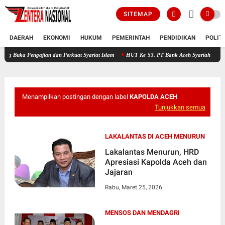
SITEMAP
DAERAH
EKONOMI
HUKUM
PEMERINTAH
PENDIDIKAN
POLIT
ngajian dan Perkuat Syariat Islam
HUT Ke-53, PT Bank Aceh Syariah KC Bireuen Himp
Menampilkan postingan dengan label
KAPOLDA ACEH
Tunjukkan semua
LAKALANTAS DI ACEH MENURUN
Lakalantas Menurun, HRD
Apresiasi Kapolda Aceh dan
Jajaran
Rabu, Maret 25, 2026
MENSOS DAN MENDAGRI