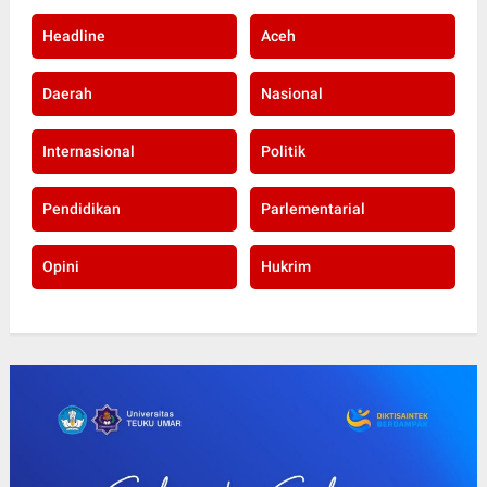
Headline
Aceh
Daerah
Nasional
Internasional
Politik
Pendidikan
Parlementarial
Opini
Hukrim