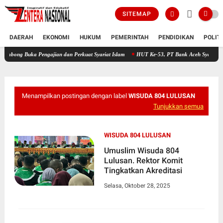
SITEMAP
DAERAH
EKONOMI
HUKUM
PEMERINTAH
PENDIDIKAN
POLIT
ka Pengajian dan Perkuat Syariat Islam
HUT Ke-53, PT Bank Aceh Syariah KC Bireuen 
Menampilkan postingan dengan label
WISUDA 804 LULUSAN
Tunjukkan semua
WISUDA 804 LULUSAN
Umuslim Wisuda 804
Lulusan. Rektor Komit
Tingkatkan Akreditasi
Selasa, Oktober 28, 2025