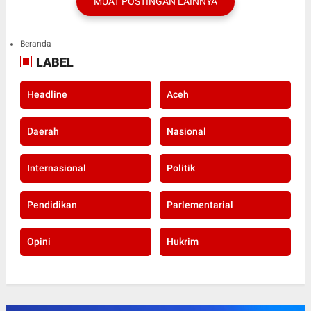
MUAT POSTINGAN LAINNYA
Beranda
LABEL
Headline
Aceh
Daerah
Nasional
Internasional
Politik
Pendidikan
Parlementarial
Opini
Hukrim