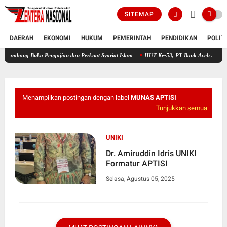
SITEMAP
DAERAH
EKONOMI
HUKUM
PEMERINTAH
PENDIDIKAN
POLIT
Buka Pengajian dan Perkuat Syariat Islam
HUT Ke-53, PT Bank Aceh Syariah KC Bireue
Menampilkan postingan dengan label
MUNAS APTISI
Tunjukkan semua
UNIKI
Dr. Amiruddin Idris UNIKI
Formatur APTISI
Selasa, Agustus 05, 2025