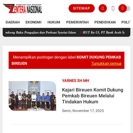
SITEMAP
DAERAH
EKONOMI
HUKUM
PEMERINTAH
PENDIDIKAN
POLIT
ka Pengajian dan Perkuat Syariat Islam
HUT Ke-53, PT Bank Aceh Syariah KC Bireuen 
Menampilkan postingan dengan label
KOMIT DUKUNG PEMKAB
BIREUEN
Tunjukkan semua
YARNES SH MH
Kajari Bireuen Komit Dukung
Pemkab Bireuen Melalui
Tindakan Hukum
Senin, November 17, 2025