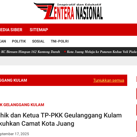
EDIA SIBER
SITEMAP
KAN
POLITIK
SOSIAL
TNI-POLRI
un 162 Kantong Darah
Kota Juang Melaju ke Putaran Kedua Voli Piala Dandim Cup 0111/
NGGANG KULAM
Tunjukkan semua
IK GELANGGANG KULAM
hik dan Ketua TP-PKK Geulanggang Kulam
kuhkan Camat Kota Juang
eptember 17, 2025