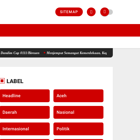
SITEMAP
Bireuen
Menjemput Semangat Kemerdekaan, Kapolsek Idi Tunong Bagikan Bendera Merah
LABEL
Headline
Aceh
Daerah
Nasional
Internasional
Politik