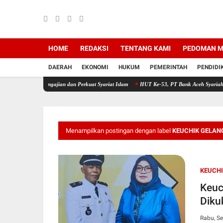
HOME
REDAKSI
TENTANG KAMI
PEDOMAN M
DAERAH
EKONOMI
HUKUM
PEMERINTAH
PENDIDI
ngajian dan Perkuat Syariat Islam
HUT Ke-53, PT Bank Aceh Syariah KC Bireuen Himp
Menampilkan postingan dengan label
KEUCHIK GELA
KEUCH
Keuc
Diku
Rabu, S