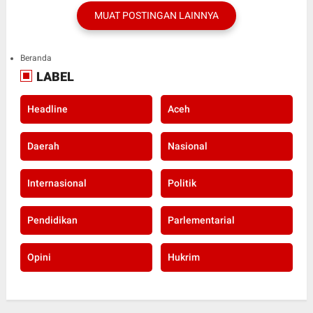
MUAT POSTINGAN LAINNYA
Beranda
LABEL
Headline
Aceh
Daerah
Nasional
Internasional
Politik
Pendidikan
Parlementarial
Opini
Hukrim