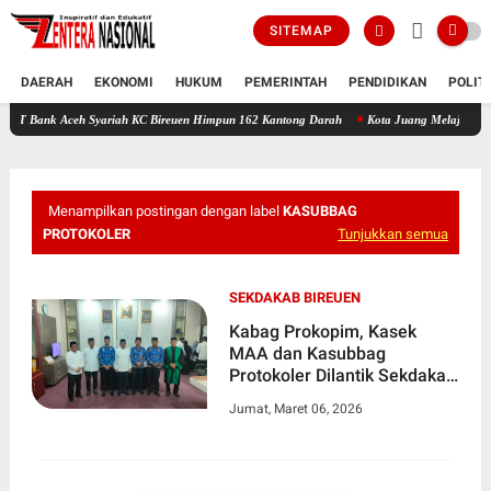
SITEMAP
DAERAH
EKONOMI
HUKUM
PEMERINTAH
PENDIDIKAN
POLIT
ceh Syariah KC Bireuen Himpun 162 Kantong Darah
Kota Juang Melaju ke Putaran Kedu
Menampilkan postingan dengan label
KASUBBAG
PROTOKOLER
Tunjukkan semua
SEKDAKAB BIREUEN
Kabag Prokopim, Kasek
MAA dan Kasubbag
Protokoler Dilantik Sekdakab
Bireuen
Jumat, Maret 06, 2026