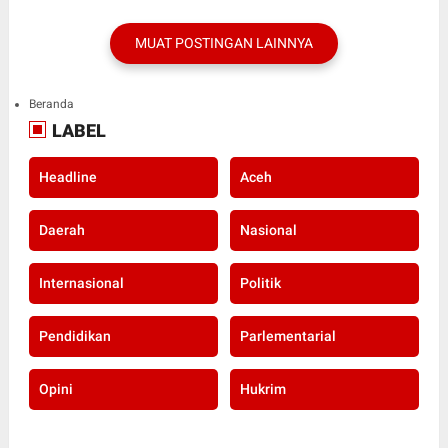
MUAT POSTINGAN LAINNYA
Beranda
LABEL
Headline
Aceh
Daerah
Nasional
Internasional
Politik
Pendidikan
Parlementarial
Opini
Hukrim