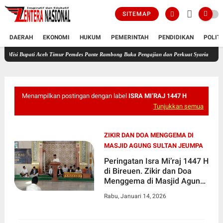
SITEMAP
DAERAH
EKONOMI
HUKUM
PEMERINTAH
PENDIDIKAN
POLIT
ati Aceh Timur Pemdes Pante Rambong Buka Pengajian dan Perkuat Syariat Islam
HUT Ke
Menampilkan postingan dengan label
ISRA MI’RAJ 1447 H
Tunjukkan semua
ZIKIR DAN DOA MENGGEMA DI
MASJID AGUNG SULTAN JEUMPA
Peringatan Isra Mi’raj 1447 H
di Bireuen. Zikir dan Doa
Menggema di Masjid Agung
Sultan Jeumpa
Rabu, Januari 14, 2026