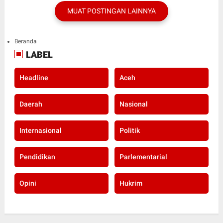
MUAT POSTINGAN LAINNYA
Beranda
LABEL
Headline
Aceh
Daerah
Nasional
Internasional
Politik
Pendidikan
Parlementarial
Opini
Hukrim