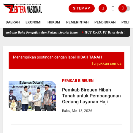
SITEMAP
DAERAH
EKONOMI
HUKUM
PEMERINTAH
PENDIDIKAN
POLIT
uka Pengajian dan Perkuat Syariat Islam
HUT Ke-53, PT Bank Aceh Syariah KC Bireue
Menampilkan postingan dengan label
HIBAH TANAH
Tunjukkan semua
PEMKAB BIREUEN
Pemkab Bireuen Hibah
Tanah untuk Pembangunan
Gedung Layanan Haji
Rabu, Mei 13, 2026