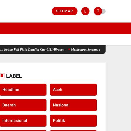
SITEMAP
la Dandim Cup 0111/Bireuen
Menjemput Semangat Kemerdekaan, Kapolsek Idi Tunong Bag
LABEL
Headline
Aceh
Daerah
Nasional
Internasional
Politik