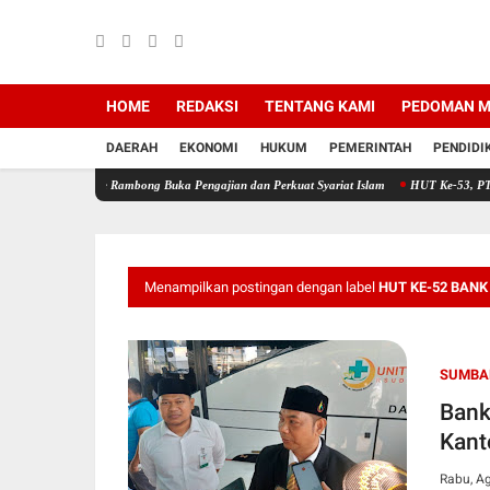
HOME
REDAKSI
TENTANG KAMI
PEDOMAN M
DAERAH
EKONOMI
HUKUM
PEMERINTAH
PENDIDI
nte Rambong Buka Pengajian dan Perkuat Syariat Islam
HUT Ke-53, PT Bank Aceh Syaria
Menampilkan postingan dengan label
HUT KE-52 BANK
SUMBA
Bank
Kant
Rabu, A