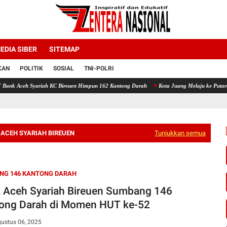
EDIA SIBER
SITEMAP
KAN
POLITIK
SOSIAL
TNI-POLRI
h KC Bireuen Himpun 162 Kantong Darah
Kota Juang Melaju ke Putaran Kedua Voli Pia
 ACEH SYARIAH BIREUEN
Tunjukkan semua
NG 146 KANTONG DARAH
 Aceh Syariah Bireuen Sumbang 146
ong Darah di Momen HUT ke-52
gustus 06, 2025