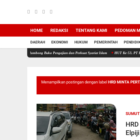
HOME
REDAKSI
TENTANG KAMI
PEDOMAN M
DAERAH
EKONOMI
HUKUM
PEMERINTAH
PENDIDI
e Rambong Buka Pengajian dan Perkuat Syariat Islam
HUT Ke-53, PT Bank Aceh Syariah
Menampilkan postingan dengan label
HRD MINTA PERT
SUMUT
HRD 
Elpi