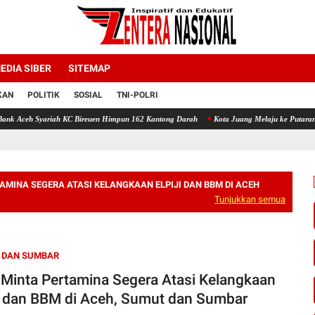
EDIA SIBER
SITEMAP
KAN
POLITIK
SOSIAL
TNI-POLRI
 KC Bireuen Himpun 162 Kantong Darah
Kota Juang Melaju ke Putaran Kedua Voli Piala
AMINA SEGERA ATASI KELANGKAAN ELPIJI DAN BBM DI ACEH
Tunjukkan semua
 DAN SUMBAR
Minta Pertamina Segera Atasi Kelangkaan
ji dan BBM di Aceh, Sumut dan Sumbar