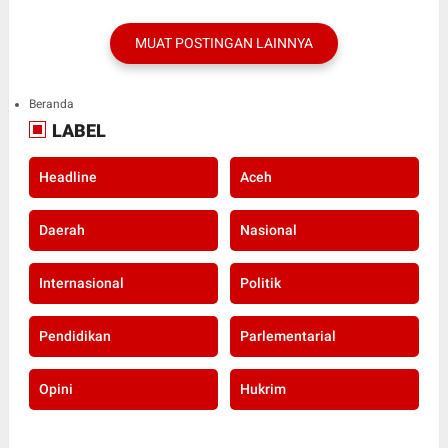
MUAT POSTINGAN LAINNYA
Beranda
LABEL
Headline
Aceh
Daerah
Nasional
Internasional
Politik
Pendidikan
Parlementarial
Opini
Hukrim