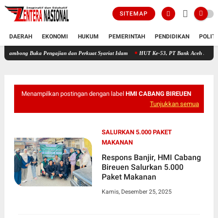
SITEMAP
DAERAH
EKONOMI
HUKUM
PEMERINTAH
PENDIDIKAN
POLIT
Buka Pengajian dan Perkuat Syariat Islam
HUT Ke-53, PT Bank Aceh Syariah KC Bireue
Menampilkan postingan dengan label
HMI CABANG BIREUEN
Tunjukkan semua
SALURKAN 5.000 PAKET
MAKANAN
Respons Banjir, HMI Cabang
Bireuen Salurkan 5.000
Paket Makanan
Kamis, Desember 25, 2025