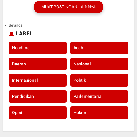
MUAT POSTINGAN LAINNYA
Beranda
LABEL
Headline
Aceh
Daerah
Nasional
Internasional
Politik
Pendidikan
Parlementarial
Opini
Hukrim