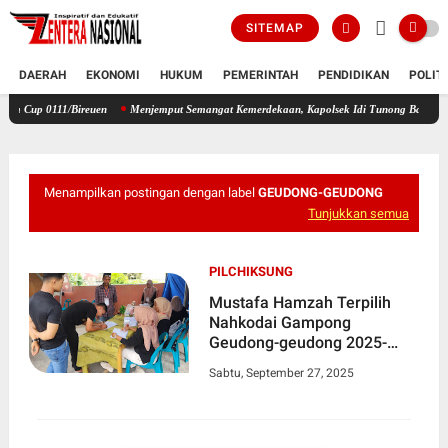
SITEMAP
DAERAH
EKONOMI
HUKUM
PEMERINTAH
PENDIDIKAN
POLIT
1/Bireuen
Menjemput Semangat Kemerdekaan, Kapolsek Idi Tunong Bagikan Bendera Mer
Menampilkan postingan dengan label
GEUDONG-GEUDONG
Tunjukkan semua
PILCHIKSUNG
Mustafa Hamzah Terpilih
Nahkodai Gampong
Geudong-geudong 2025-
2031
Sabtu, September 27, 2025