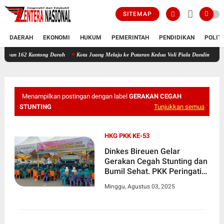
SITEMAP
DAERAH
EKONOMI
HUKUM
PEMERINTAH
PENDIDIKAN
POLIT
Kantong Darah
Kota Juang Melaju ke Putaran Kedua Voli Piala Dandim Cup 0111/Bireuen
Menampilkan postingan dengan label
GERAKAN CEGAH
STUNTING
Tunjukkan semua
HKG PKK KE-53
Dinkes Bireuen Gelar
Gerakan Cegah Stunting dan
Bumil Sehat. PKK Peringati
HKG ke-53
Minggu, Agustus 03, 2025