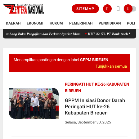
SITEMAP
DAERAH
EKONOMI
HUKUM
PEMERINTAH
PENDIDIKAN
POLIT
uka Pengajian dan Perkuat Syariat Islam
HUT Ke-53, PT Bank Aceh Syariah KC Bireue
Menampilkan postingan dengan label
GPPM BIREUEN
Tunjukkan semua
PERINGATI HUT KE-26 KABUPATEN
BIREUEN
GPPM Inisiasi Donor Darah
Peringati HUT ke-26
Kabupaten Bireuen
Selasa, September 30, 2025