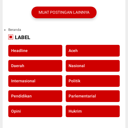
MUAT POSTINGAN LAINNYA
Beranda
LABEL
Headline
Aceh
Daerah
Nasional
Internasional
Politik
Pendidikan
Parlementarial
Opini
Hukrim