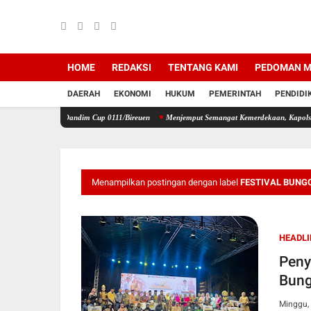
HOME
REDAKSI
TENTANG KAMI
PEDOMAN M
DAERAH
EKONOMI
HUKUM
PEMERINTAH
PENDIDI
la Dandim Cup 0111/Bireuen
Menjemput Semangat Kemerdekaan, Kapolsek Idi Tunong Bag
Menampilkan postingan dengan label
FESTIVAL BUNG
HEADLI
Peny
Bun
Minggu,