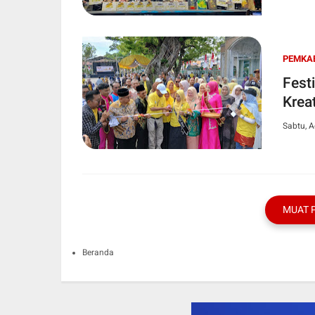
PEMKAB
Fest
Krea
Sabtu, A
MUAT 
Beranda