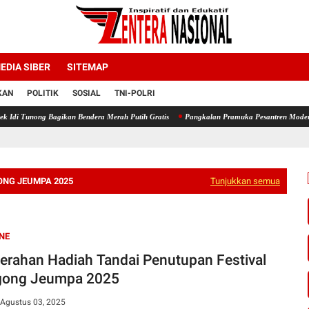
EDIA SIBER
SITEMAP
KAN
POLITIK
SOSIAL
TNI-POLRI
ikan Bendera Merah Putih Gratis
Pangkalan Pramuka Pesantren Modern Ummulqura Siap
ONG JEUMPA 2025
Tunjukkan semua
NE
erahan Hadiah Tandai Penutupan Festival
gong Jeumpa 2025
 Agustus 03, 2025