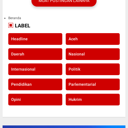
MUAT POSTINGAN LAINNYA
Beranda
LABEL
Headline
Aceh
Daerah
Nasional
Internasional
Politik
Pendidikan
Parlementarial
Opini
Hukrim