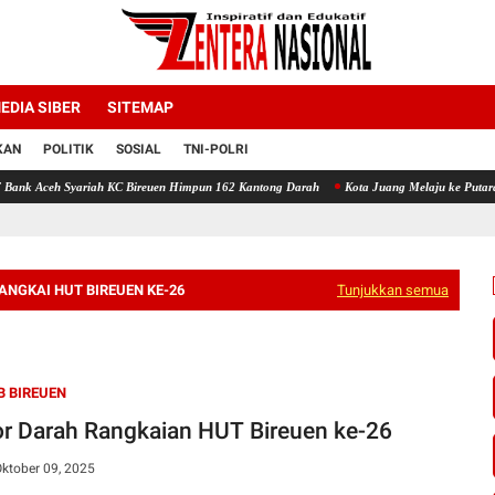
EDIA SIBER
SITEMAP
KAN
POLITIK
SOSIAL
TNI-POLRI
ah KC Bireuen Himpun 162 Kantong Darah
Kota Juang Melaju ke Putaran Kedua Voli Pia
NGKAI HUT BIREUEN KE-26
Tunjukkan semua
 BIREUEN
r Darah Rangkaian HUT Bireuen ke-26
ktober 09, 2025