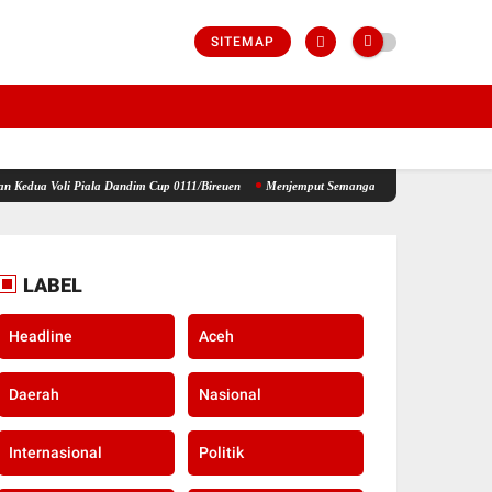
SITEMAP
la Dandim Cup 0111/Bireuen
Menjemput Semangat Kemerdekaan, Kapolsek Idi Tunong Bag
LABEL
Headline
Aceh
Daerah
Nasional
Internasional
Politik