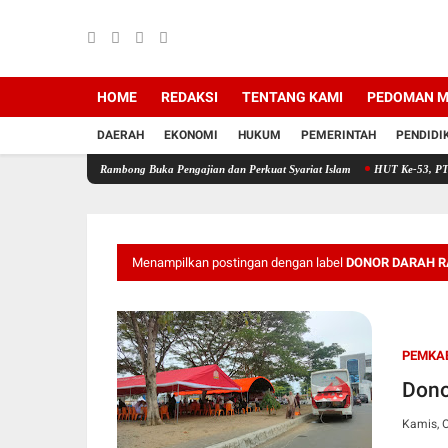
HOME
REDAKSI
TENTANG KAMI
PEDOMAN M
DAERAH
EKONOMI
HUKUM
PEMERINTAH
PENDIDI
nte Rambong Buka Pengajian dan Perkuat Syariat Islam
HUT Ke-53, PT Bank Aceh Syari
Menampilkan postingan dengan label
DONOR DARAH RA
PEMKAB
Dono
Kamis, O