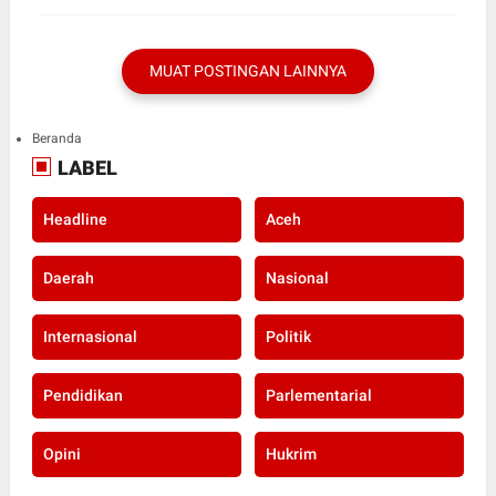
MUAT POSTINGAN LAINNYA
Beranda
LABEL
Headline
Aceh
Daerah
Nasional
Internasional
Politik
Pendidikan
Parlementarial
Opini
Hukrim