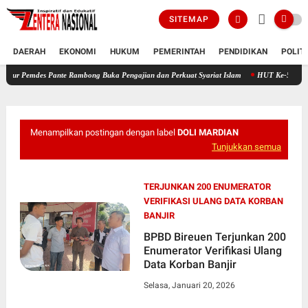
SITEMAP
DAERAH
EKONOMI
HUKUM
PEMERINTAH
PENDIDIKAN
POLIT
es Pante Rambong Buka Pengajian dan Perkuat Syariat Islam
HUT Ke-53, PT Bank Aceh S
Menampilkan postingan dengan label
DOLI MARDIAN
Tunjukkan semua
TERJUNKAN 200 ENUMERATOR
VERIFIKASI ULANG DATA KORBAN
BANJIR
BPBD Bireuen Terjunkan 200
Enumerator Verifikasi Ulang
Data Korban Banjir
Selasa, Januari 20, 2026