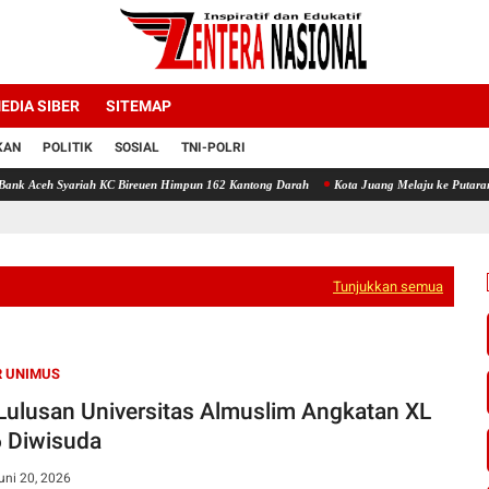
EDIA SIBER
SITEMAP
KAN
POLITIK
SOSIAL
TNI-POLRI
h KC Bireuen Himpun 162 Kantong Darah
Kota Juang Melaju ke Putaran Kedua Voli Pial
Tunjukkan semua
R UNIMUS
Lulusan Universitas Almuslim Angkatan XL
 Diwisuda
uni 20, 2026