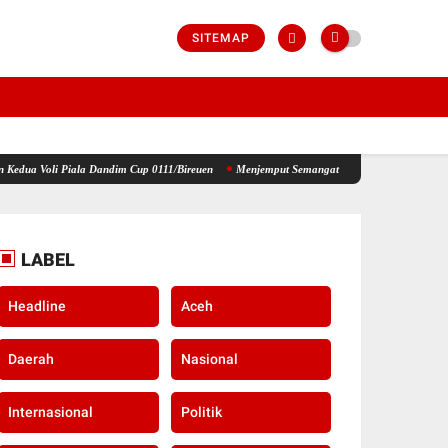
SITEMAP
a Dandim Cup 0111/Bireuen
Menjemput Semangat Kemerdekaan, Kapolsek Idi Tunong Bagi
LABEL
Headline
Aceh
Daerah
Nasional
Internasional
Politik