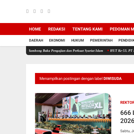
HOME
REDAKSI
TENTANG KAMI
PEDOMAN M
DAERAH
EKONOMI
HUKUM
PEMERINTAH
PENDIDI
te Rambong Buka Pengajian dan Perkuat Syariat Islam
HUT Ke-53, PT Bank Aceh Syaria
Menampilkan postingan dengan label
DIWISUDA
REKTO
666 
2026
Sabtu, J