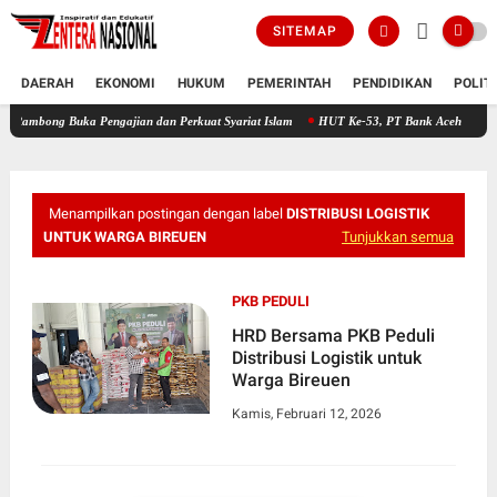
SITEMAP
DAERAH
EKONOMI
HUKUM
PEMERINTAH
PENDIDIKAN
POLIT
Buka Pengajian dan Perkuat Syariat Islam
HUT Ke-53, PT Bank Aceh Syariah KC Bireue
Menampilkan postingan dengan label
DISTRIBUSI LOGISTIK
UNTUK WARGA BIREUEN
Tunjukkan semua
PKB PEDULI
HRD Bersama PKB Peduli
Distribusi Logistik untuk
Warga Bireuen
Kamis, Februari 12, 2026