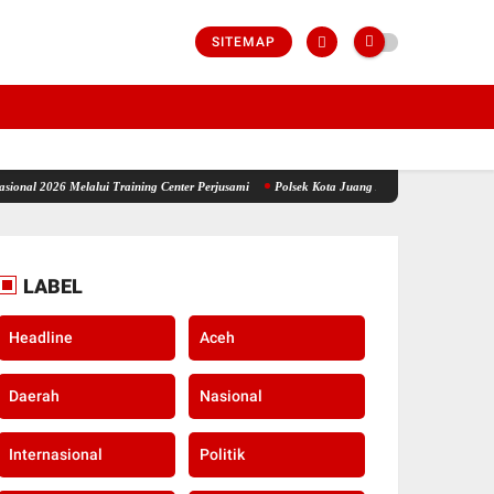
SITEMAP
i Training Center Perjusami
Polsek Kota Juang Amankan Terduga Penyalahguna Narkot
LABEL
Headline
Aceh
Daerah
Nasional
Internasional
Politik