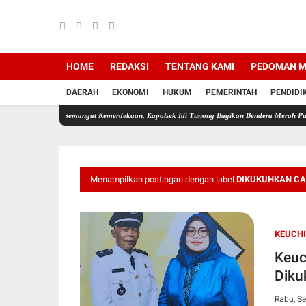
HOME
REDAKSI
TENTANG KAMI
PEDOMAN M
DAERAH
EKONOMI
HUKUM
PEMERINTAH
PENDIDI
t Semangat Kemerdekaan, Kapolsek Idi Tunong Bagikan Bendera Merah Putih Gratis
Pan
Menampilkan postingan dengan label
DIKUKUHKAN CA
KEUCH
Keuc
Diku
Rabu, S