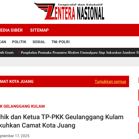
EDIA SIBER
SITEMAP
KAN
POLITIK
SOSIAL
TNI-POLRI
gkalan Pramuka Pesantren Modern Ummulqura Siap Sukseskan Jambore Nasional 2026 Melalu
MAT KOTA JUANG
Tunjukkan semua
IK GELANGGANG KULAM
hik dan Ketua TP-PKK Geulanggang Kulam
kuhkan Camat Kota Juang
eptember 17, 2025