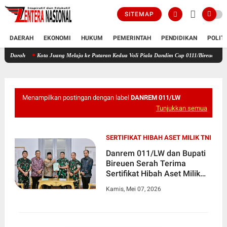
SITEMAP
DAERAH
EKONOMI
HUKUM
PEMERINTAH
PENDIDIKAN
POLIT
HUT Ke-53, PT Bank Aceh Syariah KC Bireuen Himpun 162 Kantong Darah
Kota Ju
Menampilkan postingan dengan label
DANREM 011/LW
Tunjukkan semua
SERTIFIKAT HIBAH ASET MILIK TNI
Danrem 011/LW dan Bupati
Bireuen Serah Terima
Sertifikat Hibah Aset Milik
TNI
Kamis, Mei 07, 2026