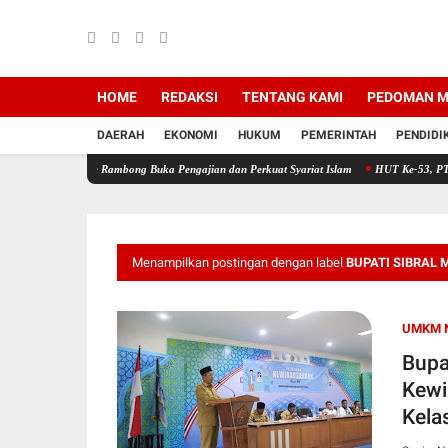
HOME
REDAKSI
TENTANG KAMI
PEDOMAN M
DAERAH
EKONOMI
HUKUM
PEMERINTAH
PENDIDI
ante Rambong Buka Pengajian dan Perkuat Syariat Islam
HUT Ke-53, PT Bank Aceh Syari
Menampilkan postingan dengan label
BUPATI SIBRAL 
UMKM N
Bupa
Kewi
Kela