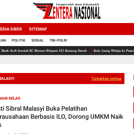
EDIA SIBER
SITEMAP
KAN
POLITIK
SOSIAL
TNI-POLRI
ah KC Bireuen Himpun 162 Kantong Darah
Kota Juang Melaju ke Putaran Kedua Voli Pi
MALASYI
Tunjukkan semua
AIK KELAS
ti Sibral Malasyi Buka Pelatihan
rausahaan Berbasis ILO, Dorong UMKM Naik
s