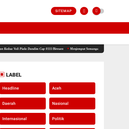
SITEMAP
ala Dandim Cup 0111/Bireuen
Menjemput Semangat Kemerdekaan, Kapolsek Idi Tunong Bag
LABEL
Headline
Aceh
Daerah
Nasional
Internasional
Politik