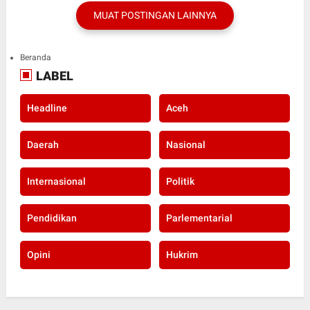
MUAT POSTINGAN LAINNYA
Beranda
LABEL
Headline
Aceh
Daerah
Nasional
Internasional
Politik
Pendidikan
Parlementarial
Opini
Hukrim