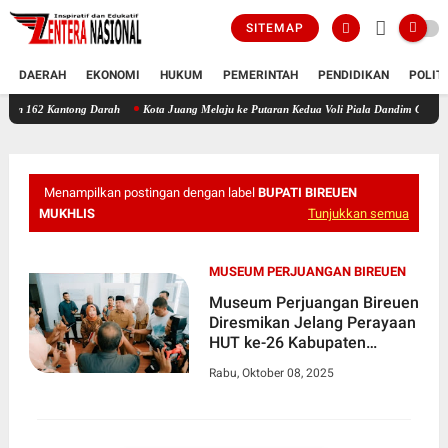
SITEMAP
DAERAH
EKONOMI
HUKUM
PEMERINTAH
PENDIDIKAN
POLIT
ntong Darah
Kota Juang Melaju ke Putaran Kedua Voli Piala Dandim Cup 0111/Bireuen
Menampilkan postingan dengan label
BUPATI BIREUEN
MUKHLIS
Tunjukkan semua
MUSEUM PERJUANGAN BIREUEN
Museum Perjuangan Bireuen
Diresmikan Jelang Perayaan
HUT ke-26 Kabupaten
Bireuen
Rabu, Oktober 08, 2025