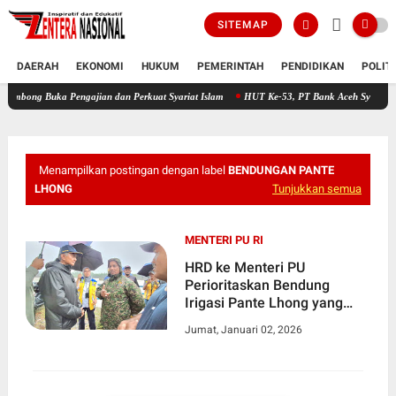
SITEMAP
DAERAH
EKONOMI
HUKUM
PEMERINTAH
PENDIDIKAN
POLIT
ka Pengajian dan Perkuat Syariat Islam
HUT Ke-53, PT Bank Aceh Syariah KC Bireuen 
Menampilkan postingan dengan label
BENDUNGAN PANTE
LHONG
Tunjukkan semua
MENTERI PU RI
HRD ke Menteri PU
Perioritaskan Bendung
Irigasi Pante Lhong yang
Hancur Diterjang Banjir
Jumat, Januari 02, 2026