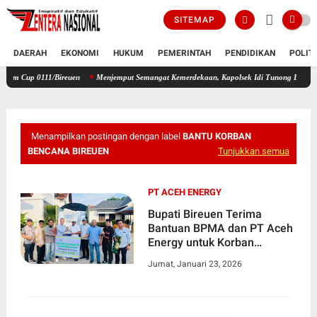
SITEMAP
DAERAH
EKONOMI
HUKUM
PEMERINTAH
PENDIDIKAN
POLIT
11/Bireuen
Menjemput Semangat Kemerdekaan, Kapolsek Idi Tunong Bagikan Bendera Mer
Menampilkan postingan dengan label
BANTU KORBAN
BENCANA BIREUEN
Tunjukkan semua
PT ACEH ENERGY
Bupati Bireuen Terima
Bantuan BPMA dan PT Aceh
Energy untuk Korban
Bencana Bireuen Jelang
Jumat, Januari 23, 2026
Ramadhan