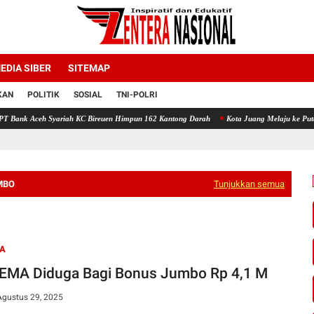
EDIA SIBER
SITEMAP
KAN
POLITIK
SOSIAL
TNI-POLRI
riah KC Bireuen Himpun 162 Kantong Darah
Kota Juang Melaju ke Putaran Kedua Voli 
MBO
Tunjukkan semua
MA
EMA Diduga Bagi Bonus Jumbo Rp 4,1 M
Agustus 29, 2025