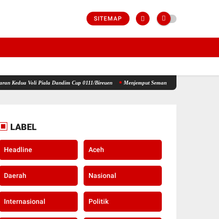
SITEMAP
Piala Dandim Cup 0111/Bireuen
Menjemput Semangat Kemerdekaan, Kapolsek Idi Tunong B
LABEL
Headline
Aceh
Daerah
Nasional
Internasional
Politik