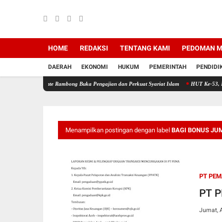
HOME
REDAKSI
TENTANG KAMI
PEDOMAN M
DAERAH
EKONOMI
HUKUM
PEMERINTAH
PENDIDI
 Pante Rambong Buka Pengajian dan Perkuat Syariat Islam
HUT Ke-53, PT Bank Aceh Sya
Menampilkan postingan dengan label
BAGI BONUS JU
PT PE
PT P
Jumat, 